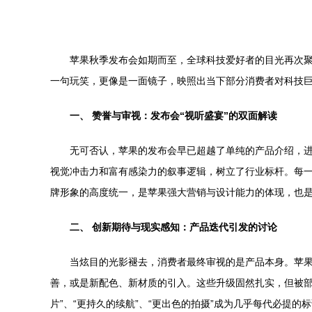
苹果秋季发布会如期而至，全球科技爱好者的目光再次聚
一句玩笑，更像是一面镜子，映照出当下部分消费者对科技
一、 赞誉与审视：发布会“视听盛宴”的双面解读
无可否认，苹果的发布会早已超越了单纯的产品介绍，进化
视觉冲击力和富有感染力的叙事逻辑，树立了行业标杆。每
牌形象的高度统一，是苹果强大营销与设计能力的体现，也是
二、 创新期待与现实感知：产品迭代引发的讨论
当炫目的光影褪去，消费者最终审视的是产品本身。苹果主要
善，或是新配色、新材质的引入。这些升级固然扎实，但被部分用户
片”、“更持久的续航”、“更出色的拍摄”成为几乎每代必提