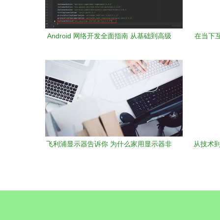
Android 网络开发全面指南 从基础到高级
在当下
实践
飞利浦显示器告诉你 为什么家用显示器非
从技术到
它莫属？
例全