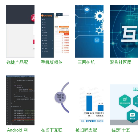
锐捷产品配
手机版领英
三网护航
聚焦社区团
置器在网络
网 客户开
加速物联网
购 伪需求
开发中的高
发与运营实
应用全栈开
与真实伤害
效应用
战指南
发实战
Android 网
在当下互联
被扫码支配
锚定“十五