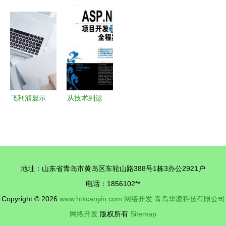
络开发全面
网发展的热
的中老年人
五”新愿
指南 从基
潮中我们应
没有“不
景，人工智
础到高级实
当如何创业
会”的权利
能为健康赛
践
道注入澎湃
动能——轻
松健康集团
董事长杨胤
飞利浦显示
从技术到运
在2026中
器告诉你
营 解读
国互联网发
为什么家用
《ASP.NET
展座谈会发
显示器非它
项目开发案
表深度建言
莫属？
例全程实
地址：山东省青岛市黄岛区车轮山路388号1栋3办公2921户
录》对亲子
电话：1856102**
教育平台的
Copyright © 2026
www.htkcanyin.com
网络开发
青岛华凌科技有限公司
启示
网络开发
版权所有
Sitemap