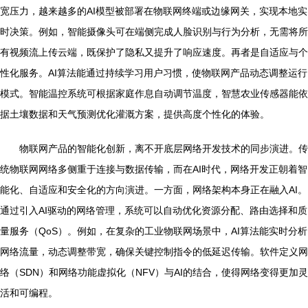
宽压力，越来越多的AI模型被部署在物联网终端或边缘网关，实现本地实
时决策。例如，智能摄像头可在端侧完成人脸识别与行为分析，无需将所
有视频流上传云端，既保护了隐私又提升了响应速度。再者是自适应与个
性化服务。AI算法能通过持续学习用户习惯，使物联网产品动态调整运行
模式。智能温控系统可根据家庭作息自动调节温度，智慧农业传感器能依
据土壤数据和天气预测优化灌溉方案，提供高度个性化的体验。
物联网产品的智能化创新，离不开底层网络开发技术的同步演进。传
统物联网网络多侧重于连接与数据传输，而在AI时代，网络开发正朝着智
能化、自适应和安全化的方向演进。一方面，网络架构本身正在融入AI。
通过引入AI驱动的网络管理，系统可以自动优化资源分配、路由选择和质
量服务（QoS）。例如，在复杂的工业物联网场景中，AI算法能实时分析
网络流量，动态调整带宽，确保关键控制指令的低延迟传输。软件定义网
络（SDN）和网络功能虚拟化（NFV）与AI的结合，使得网络变得更加灵
活和可编程。