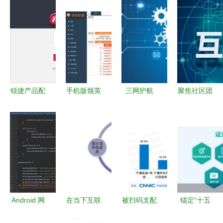
锐捷产品配
手机版领英
三网护航
聚焦社区团
置器在网络
网 客户开
加速物联网
购 伪需求
开发中的高
发与运营实
应用全栈开
与真实伤害
效应用
战指南
发实战
Android 网
在当下互联
被扫码支配
锚定“十五
络开发全面
网发展的热
的中老年人
五”新愿