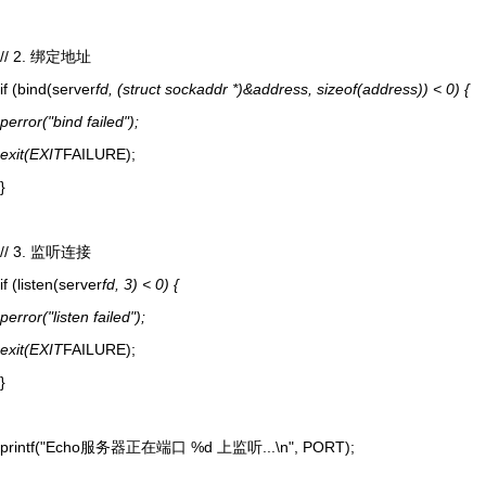
// 2. 绑定地址
if (bind(server
fd, (struct sockaddr *)&address, sizeof(address)) < 0) {
perror("bind failed");
exit(EXIT
FAILURE);
}
// 3. 监听连接
if (listen(server
fd, 3) < 0) {
perror("listen failed");
exit(EXIT
FAILURE);
}
printf("Echo服务器正在端口 %d 上监听...\n", PORT);