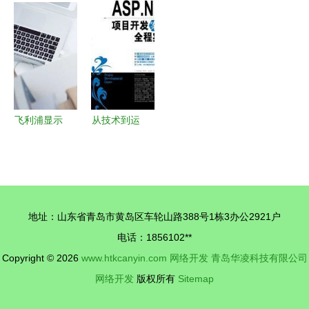
指南 从基
潮中我们应
没有“不
景，人工智
础到高级实
当如何创业
会”的权利
能为健康赛
践
道注入澎湃
动能——轻
松健康集团
董事长杨胤
飞利浦显示
从技术到运
在2026中
器告诉你
营 解读
国互联网发
为什么家用
《ASP.NET
展座谈会发
显示器非它
项目开发案
表深度建言
莫属？
例全程实
地址：山东省青岛市黄岛区车轮山路388号1栋3办公2921户
录》对亲子
电话：1856102**
教育平台的
Copyright © 2026
www.htkcanyin.com
网络开发
青岛华凌科技有限公司
启示
网络开发
版权所有
Sitemap