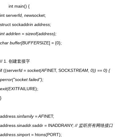
int main() {
int server
fd, new
socket;
struct sockaddr
in address;
int addrlen = sizeof(address);
char buffer[BUFFER
SIZE] = {0};
// 1. 创建套接字
if ((server
fd = socket(AF
INET, SOCK
STREAM, 0)) == 0) {
perror("socket failed");
exit(EXIT
FAILURE);
}
address.sin
family = AF
INET;
address.sin
addr.s
addr = INADDR
ANY; // 监听所有网络接口
address.sin
port = htons(PORT);