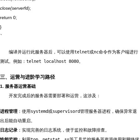
close(server
fd);
return 0;
}
`
编译并运行此服务器后，可以使用
telnet
或
nc
命令作为客户端进行
测试。例如：
telnet localhost 8080
。
三、运营与进阶学习路径
1. 服务器运营基础
开发完成后的服务器需要部署和运营，这涉及：
进程管理
：使用
systemd
或
supervisord
管理服务器进程，确保异常退
出后能自动重启。
日志记录
：实现完善的日志系统，便于监控和故障排查。
性能监控
：利用
top
、
netstat
、
ss
等工具监控服务器资源使用和网络状