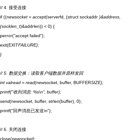
// 4. 接受连接
if ((new
socket = accept(server
fd, (struct sockaddr
)&address,
(socklen_t
)&addrlen)) < 0) {
perror("accept failed");
exit(EXIT
FAILURE);
}
// 5. 数据交换：读取客户端数据并原样发回
int valread = read(new
socket, buffer, BUFFER
SIZE);
printf("收到消息: %s\n", buffer);
send(new
socket, buffer, strlen(buffer), 0);
printf("回声消息已发送\n");
// 6. 关闭连接
close(new
socket);