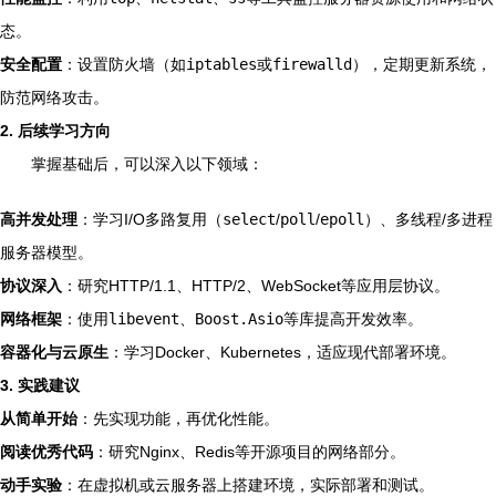
态。
安全配置
：设置防火墙（如
iptables
或
firewalld
），定期更新系统，
防范网络攻击。
2. 后续学习方向
掌握基础后，可以深入以下领域：
高并发处理
：学习I/O多路复用（
select
/
poll
/
epoll
）、多线程/多进程
服务器模型。
协议深入
：研究HTTP/1.1、HTTP/2、WebSocket等应用层协议。
网络框架
：使用
libevent
、
Boost.Asio
等库提高开发效率。
容器化与云原生
：学习Docker、Kubernetes，适应现代部署环境。
3. 实践建议
从简单开始
：先实现功能，再优化性能。
阅读优秀代码
：研究Nginx、Redis等开源项目的网络部分。
动手实验
：在虚拟机或云服务器上搭建环境，实际部署和测试。