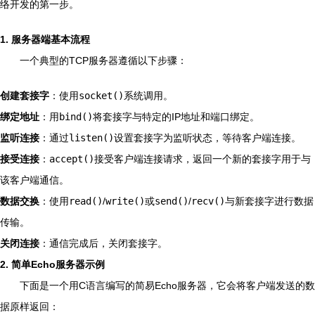
络开发的第一步。
1. 服务器端基本流程
一个典型的TCP服务器遵循以下步骤：
创建套接字
：使用
socket()
系统调用。
绑定地址
：用
bind()
将套接字与特定的IP地址和端口绑定。
监听连接
：通过
listen()
设置套接字为监听状态，等待客户端连接。
接受连接
：
accept()
接受客户端连接请求，返回一个新的套接字用于与
该客户端通信。
数据交换
：使用
read()
/
write()
或
send()
/
recv()
与新套接字进行数据
传输。
关闭连接
：通信完成后，关闭套接字。
2. 简单Echo服务器示例
下面是一个用C语言编写的简易Echo服务器，它会将客户端发送的数
据原样返回：